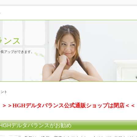
ト
ランス
身長アップができます。
メント
＞＞HGHデルタバランス公式通販ショップは閉店＜＜
HGHデルタバランスがお勧め