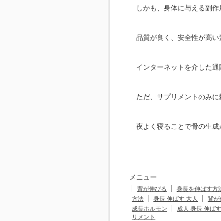
しかも、身体に与える副作
品質が良く、安全性が高い
インターネットを介した通
ただ、サプリメントのみに
夜よく寝ることで骨の生成
メニュー
背が伸びる
身長を伸ばす方
方法
身長 伸ばす 大人
背が
成長ホルモン
成人 身長 伸ば
リメント