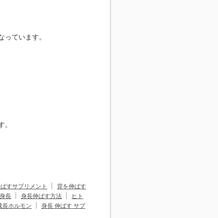
なっています。
す。
伸ばすサプリメント
背を伸ばす
 身長
身長伸ばす方法
ヒト
成長ホルモン
身長 伸ばす サプ