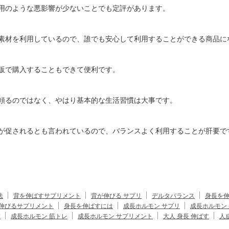
用のような悪影響が少ないことでも定評があります。
素材を利用しているので、誰でも安心して利用することができる商品に
販で購入することもできて便利です。
頼るのではなく、やはり基本的な生活習慣は大事です。
が促されるとも言われているので、バランスよく利用することが肝要で
法
背を伸ばすサプリメント
背が伸びる サプリ
デルタバランス
身長を
伸びるサプリメント
身長を伸ばすには
成長ホルモン サプリ
成長ホルモン
す
成長ホルモン 筋トレ
成長ホルモン サプリメント
大人 身長 伸ばす
人